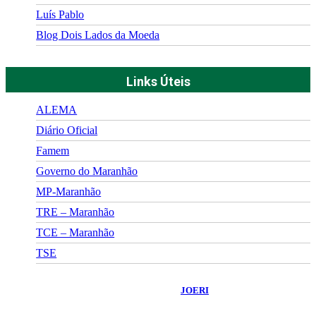
Luís Pablo
Blog Dois Lados da Moeda
Links Úteis
ALEMA
Diário Oficial
Famem
Governo do Maranhão
MP-Maranhão
TRE – Maranhão
TCE – Maranhão
TSE
©
2026
Portal Fuxico do Sertão
- Todos os Direitos Reservados |
Desenvolvido Por:
JOERI