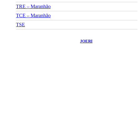
TRE – Maranhão
TCE – Maranhão
TSE
©
2026
Portal Fuxico do Sertão
- Todos os Direitos Reservados |
Desenvolvido Por:
JOERI