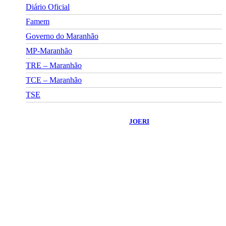
Diário Oficial
Famem
Governo do Maranhão
MP-Maranhão
TRE – Maranhão
TCE – Maranhão
TSE
©
2026
Portal Fuxico do Sertão
- Todos os Direitos Reservados |
Desenvolvido Por:
JOERI