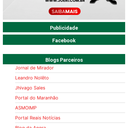
Publicidade
Facebook
Blogs Parceiros
Jornal de Mirador
Leandro Nolêto
Jhivago Sales
Portal do Maranhão
ASMOIMP
Portal Reais Notí­cias
Blog da Angra