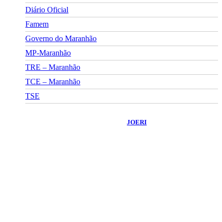
Diário Oficial
Famem
Governo do Maranhão
MP-Maranhão
TRE – Maranhão
TCE – Maranhão
TSE
©
2026
Portal Fuxico do Sertão
- Todos os Direitos Reservados |
Desenvolvido Por:
JOERI