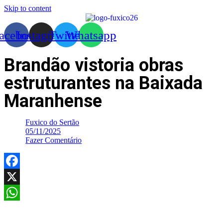
Skip to content
acebook
Instagram
Twitter
Whatsapp
Brandão vistoria obras
estruturantes na Baixada
Maranhense
Fuxico do Sertão
05/11/2025
Fazer Comentário
Facebook
X
WhatsApp