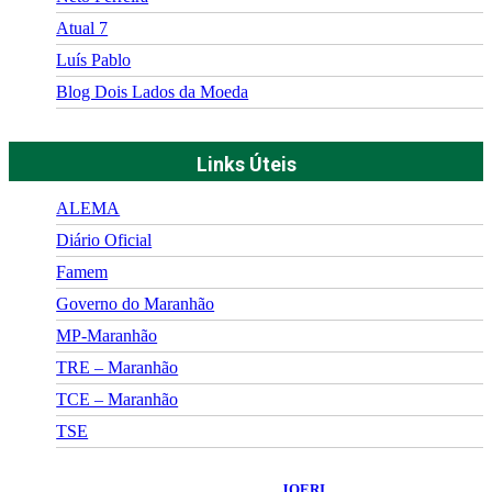
Atual 7
Luís Pablo
Blog Dois Lados da Moeda
Links Úteis
ALEMA
Diário Oficial
Famem
Governo do Maranhão
MP-Maranhão
TRE – Maranhão
TCE – Maranhão
TSE
©
2026
Portal Fuxico do Sertão
- Todos os Direitos Reservados |
Desenvolvido Por:
JOERI