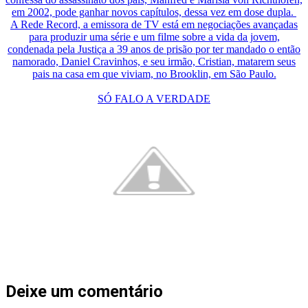
em 2002, pode ganhar novos capítulos, dessa vez em dose dupla.
A Rede Record, a emissora de TV está em negociações avançadas
para produzir uma série e um filme sobre a vida da jovem,
condenada pela Justiça a 39 anos de prisão por ter mandado o então
namorado, Daniel Cravinhos, e seu irmão, Cristian, matarem seus
pais na casa em que viviam, no Brooklin, em São Paulo.
SÓ FALO A VERDADE
Deixe um comentário