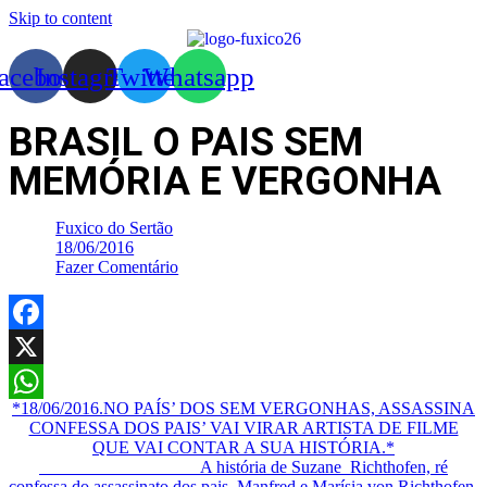
Skip to content
acebook
Instagram
Twitter
Whatsapp
BRASIL O PAIS SEM
MEMÓRIA E VERGONHA
Fuxico do Sertão
18/06/2016
Fazer Comentário
Facebook
X
*18/06/2016.NO PAÍS’ DOS SEM VERGONHAS, ASSASSINA
WhatsApp
CONFESSA DOS PAIS’ VAI VIRAR ARTISTA DE FILME
QUE VAI CONTAR A SUA HISTÓRIA.*
A história de Suzane Richthofen, ré
confessa do assassinato dos pais, Manfred e Marísia von Richthofen,