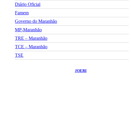
Diário Oficial
Famem
Governo do Maranhão
MP-Maranhão
TRE – Maranhão
TCE – Maranhão
TSE
©
2026
Portal Fuxico do Sertão
- Todos os Direitos Reservados |
Desenvolvido Por:
JOERI