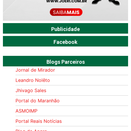
Publicidade
Facebook
Blogs Parceiros
Jornal de Mirador
Leandro Nolêto
Jhivago Sales
Portal do Maranhão
ASMOIMP
Portal Reais Notí­cias