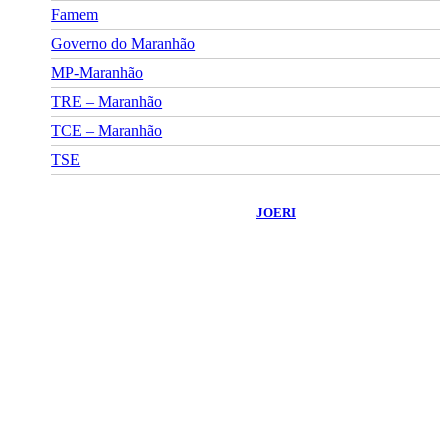
Famem
Governo do Maranhão
MP-Maranhão
TRE – Maranhão
TCE – Maranhão
TSE
©
2026
Portal Fuxico do Sertão
- Todos os Direitos Reservados |
Desenvolvido Por:
JOERI