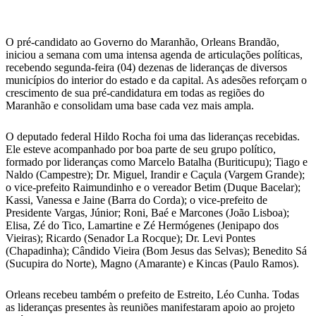
WhatsApp
O pré-candidato ao Governo do Maranhão, Orleans Brandão,
iniciou a semana com uma intensa agenda de articulações políticas,
recebendo segunda-feira (04) dezenas de lideranças de diversos
municípios do interior do estado e da capital. As adesões reforçam o
crescimento de sua pré-candidatura em todas as regiões do
Maranhão e consolidam uma base cada vez mais ampla.
O deputado federal Hildo Rocha foi uma das lideranças recebidas.
Ele esteve acompanhado por boa parte de seu grupo político,
formado por lideranças como Marcelo Batalha (Buriticupu); Tiago e
Naldo (Campestre); Dr. Miguel, Irandir e Caçula (Vargem Grande);
o vice-prefeito Raimundinho e o vereador Betim (Duque Bacelar);
Kassi, Vanessa e Jaine (Barra do Corda); o vice-prefeito de
Presidente Vargas, Júnior; Roni, Baé e Marcones (João Lisboa);
Elisa, Zé do Tico, Lamartine e Zé Hermógenes (Jenipapo dos
Vieiras); Ricardo (Senador La Rocque); Dr. Levi Pontes
(Chapadinha); Cândido Vieira (Bom Jesus das Selvas); Benedito Sá
(Sucupira do Norte), Magno (Amarante) e Kincas (Paulo Ramos).
Orleans recebeu também o prefeito de Estreito, Léo Cunha. Todas
as lideranças presentes às reuniões manifestaram apoio ao projeto