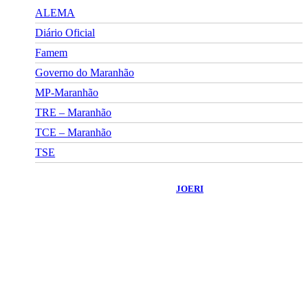
ALEMA
Diário Oficial
Famem
Governo do Maranhão
MP-Maranhão
TRE – Maranhão
TCE – Maranhão
TSE
©
2026
Portal Fuxico do Sertão
- Todos os Direitos Reservados |
Desenvolvido Por:
JOERI