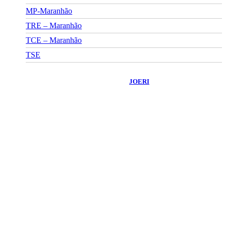
MP-Maranhão
TRE – Maranhão
TCE – Maranhão
TSE
©
2026
Portal Fuxico do Sertão
- Todos os Direitos Reservados |
Desenvolvido Por:
JOERI