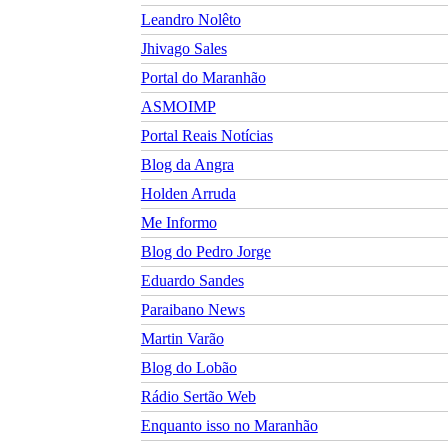
Leandro Nolêto
Jhivago Sales
Portal do Maranhão
ASMOIMP
Portal Reais Notí­cias
Blog da Angra
Holden Arruda
Me Informo
Blog do Pedro Jorge
Eduardo Sandes
Paraibano News
Martin Varão
Blog do Lobão
Rádio Sertão Web
Enquanto isso no Maranhão