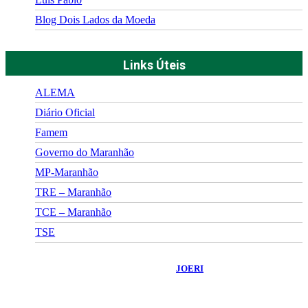
Blog Dois Lados da Moeda
Links Úteis
ALEMA
Diário Oficial
Famem
Governo do Maranhão
MP-Maranhão
TRE – Maranhão
TCE – Maranhão
TSE
©
2026
Portal Fuxico do Sertão
- Todos os Direitos Reservados |
Desenvolvido Por:
JOERI