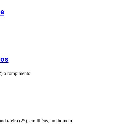
te
ros
(2) o rompimento
gunda-feira (25), em Ilhéus, um homem