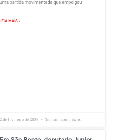
uma partida movimentada que empolgou
LEIA MAIS »
2 de fevereiro de 2026
Nenhum comentário
Em São Bento, deputado Junior