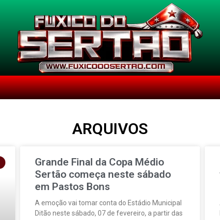
ARQUIVOS
Grande Final da Copa Médio
Sertão começa neste sábado
em Pastos Bons
A emoção vai tomar conta do Estádio Municipal
Ditão neste sábado, 07 de fevereiro, a partir das