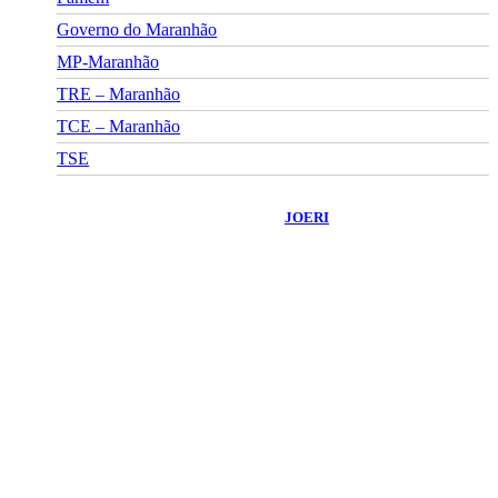
Governo do Maranhão
MP-Maranhão
TRE – Maranhão
TCE – Maranhão
TSE
©
2026
Portal Fuxico do Sertão
- Todos os Direitos Reservados |
Desenvolvido Por:
JOERI