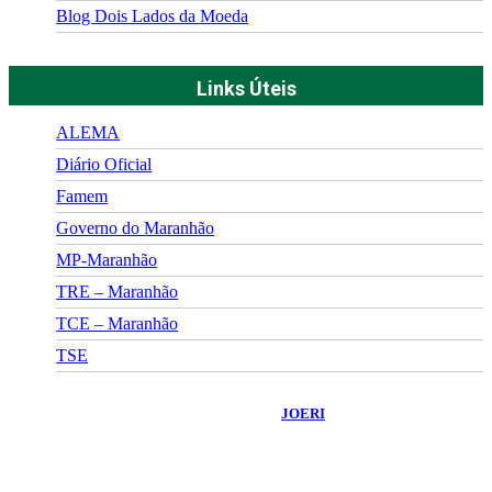
Blog Dois Lados da Moeda
Links Úteis
ALEMA
Diário Oficial
Famem
Governo do Maranhão
MP-Maranhão
TRE – Maranhão
TCE – Maranhão
TSE
©
2026
Portal Fuxico do Sertão
- Todos os Direitos Reservados |
Desenvolvido Por:
JOERI