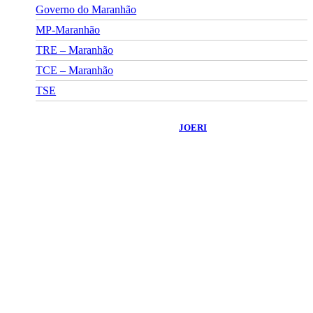
Governo do Maranhão
MP-Maranhão
TRE – Maranhão
TCE – Maranhão
TSE
©
2026
Portal Fuxico do Sertão
- Todos os Direitos Reservados |
Desenvolvido Por:
JOERI