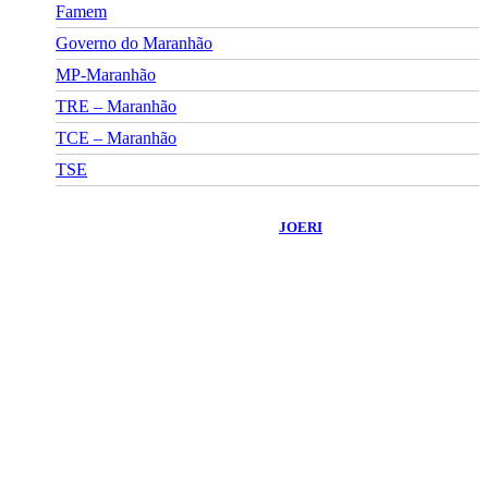
Famem
Governo do Maranhão
MP-Maranhão
TRE – Maranhão
TCE – Maranhão
TSE
©
2026
Portal Fuxico do Sertão
- Todos os Direitos Reservados |
Desenvolvido Por:
JOERI