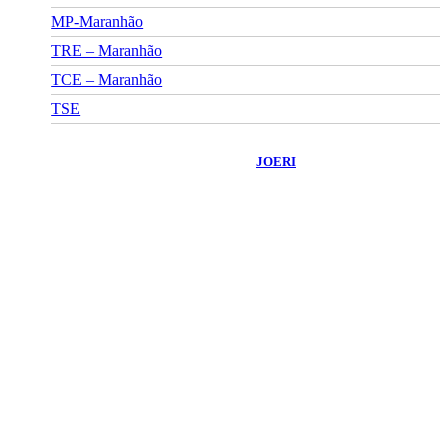
MP-Maranhão
TRE – Maranhão
TCE – Maranhão
TSE
©
2026
Portal Fuxico do Sertão
- Todos os Direitos Reservados |
Desenvolvido Por:
JOERI