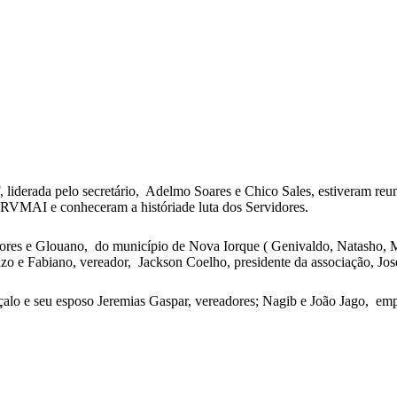
 liderada pelo secretário, Adelmo Soares e Chico Sales, estiveram reu
RVMAI e conheceram a históriade luta dos Servidores.
 Dores e Glouano, do município de Nova Iorque ( Genivaldo, Natasho
o e Fabiano, vereador, Jackson Coelho, presidente da associação, Jose
o e seu esposo Jeremias Gaspar, vereadores; Nagib e João Jago, empres