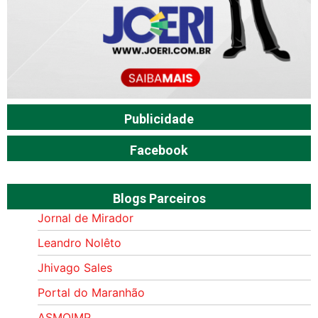
Publicidade
Facebook
Blogs Parceiros
Jornal de Mirador
Leandro Nolêto
Jhivago Sales
Portal do Maranhão
ASMOIMP