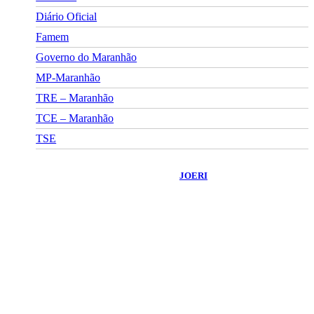
Diário Oficial
Famem
Governo do Maranhão
MP-Maranhão
TRE – Maranhão
TCE – Maranhão
TSE
©
2026
Portal Fuxico do Sertão
- Todos os Direitos Reservados |
Desenvolvido Por:
JOERI