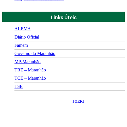
Links Úteis
ALEMA
Diário Oficial
Famem
Governo do Maranhão
MP-Maranhão
TRE – Maranhão
TCE – Maranhão
TSE
©
2026
Portal Fuxico do Sertão
- Todos os Direitos Reservados |
Desenvolvido Por:
JOERI