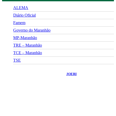
ALEMA
Diário Oficial
Famem
Governo do Maranhão
MP-Maranhão
TRE – Maranhão
TCE – Maranhão
TSE
©
2026
Portal Fuxico do Sertão
- Todos os Direitos Reservados |
Desenvolvido Por:
JOERI