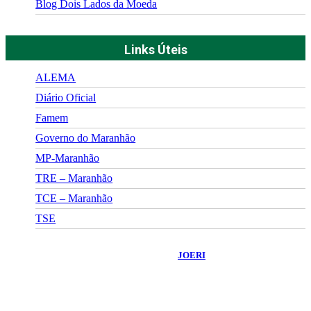
Blog Dois Lados da Moeda
Links Úteis
ALEMA
Diário Oficial
Famem
Governo do Maranhão
MP-Maranhão
TRE – Maranhão
TCE – Maranhão
TSE
©
2026
Portal Fuxico do Sertão
- Todos os Direitos Reservados |
Desenvolvido Por:
JOERI