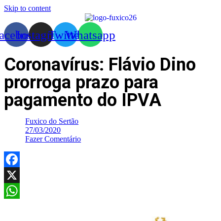
Skip to content
acebook
Instagram
Twitter
Whatsapp
Coronavírus: Flávio Dino
prorroga prazo para
pagamento do IPVA
Fuxico do Sertão
27/03/2020
Fazer Comentário
Facebook
X
WhatsApp