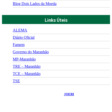
Blog Dois Lados da Moeda
Links Úteis
ALEMA
Diário Oficial
Famem
Governo do Maranhão
MP-Maranhão
TRE – Maranhão
TCE – Maranhão
TSE
©
2026
Portal Fuxico do Sertão
- Todos os Direitos Reservados |
Desenvolvido Por:
JOERI