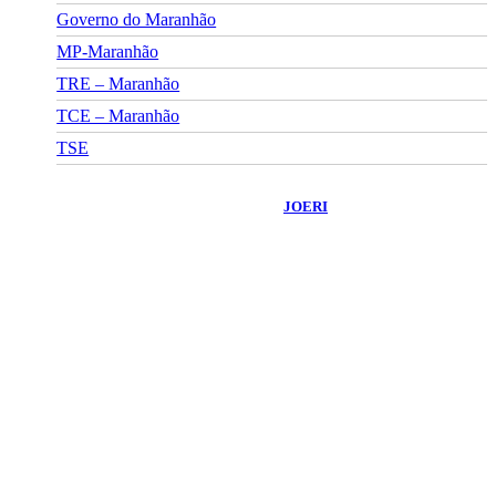
Governo do Maranhão
MP-Maranhão
TRE – Maranhão
TCE – Maranhão
TSE
©
2026
Portal Fuxico do Sertão
- Todos os Direitos Reservados |
Desenvolvido Por:
JOERI