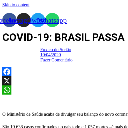
Skip to content
acebook
Instagram
Twitter
Whatsapp
COVID-19: BRASIL PASSA
Fuxico do Sertão
10/04/2020
Fazer Comentário
Facebook
X
WhatsApp
O Ministério de Saúde acaba de divulgar seu balanço do novo coronavír
São 19.638 casos confirmados no país todo e 1.057 mortes –é mais de