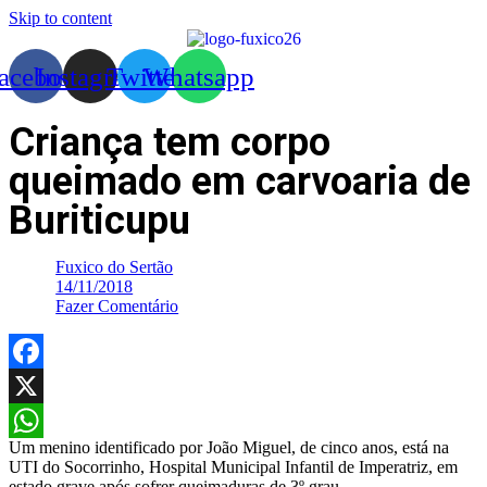
Skip to content
acebook
Instagram
Twitter
Whatsapp
Criança tem corpo
queimado em carvoaria de
Buriticupu
Fuxico do Sertão
14/11/2018
Fazer Comentário
Facebook
X
Um menino identificado por João Miguel, de cinco anos, está na
WhatsApp
UTI do Socorrinho, Hospital Municipal Infantil de Imperatriz, em
estado grave após sofrer queimaduras de 3º grau.