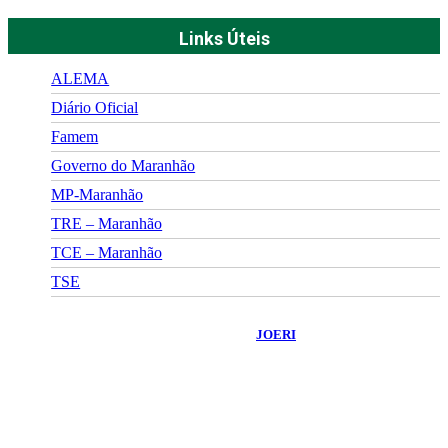
Links Úteis
ALEMA
Diário Oficial
Famem
Governo do Maranhão
MP-Maranhão
TRE – Maranhão
TCE – Maranhão
TSE
©
2026
Portal Fuxico do Sertão
- Todos os Direitos Reservados |
Desenvolvido Por:
JOERI