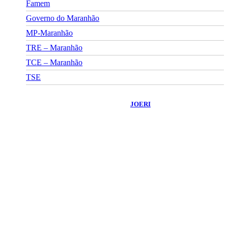
Famem
Governo do Maranhão
MP-Maranhão
TRE – Maranhão
TCE – Maranhão
TSE
©
2026
Portal Fuxico do Sertão
- Todos os Direitos Reservados |
Desenvolvido Por:
JOERI