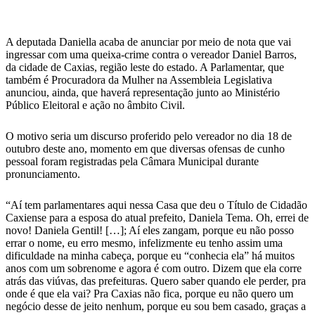
WhatsApp
A deputada Daniella acaba de anunciar por meio de nota que vai
ingressar com uma queixa-crime contra o vereador Daniel Barros,
da cidade de Caxias, região leste do estado. A Parlamentar, que
também é Procuradora da Mulher na Assembleia Legislativa
anunciou, ainda, que haverá representação junto ao Ministério
Público Eleitoral e ação no âmbito Civil.
O motivo seria um discurso proferido pelo vereador no dia 18 de
outubro deste ano, momento em que diversas ofensas de cunho
pessoal foram registradas pela Câmara Municipal durante
pronunciamento.
“Aí tem parlamentares aqui nessa Casa que deu o Título de Cidadão
Caxiense para a esposa do atual prefeito, Daniela Tema. Oh, errei de
novo! Daniela Gentil! […]; Aí eles zangam, porque eu não posso
errar o nome, eu erro mesmo, infelizmente eu tenho assim uma
dificuldade na minha cabeça, porque eu “conhecia ela” há muitos
anos com um sobrenome e agora é com outro. Dizem que ela corre
atrás das viúvas, das prefeituras. Quero saber quando ele perder, pra
onde é que ela vai? Pra Caxias não fica, porque eu não quero um
negócio desse de jeito nenhum, porque eu sou bem casado, graças a