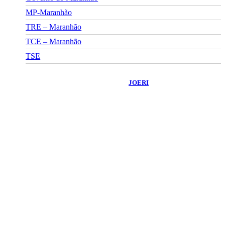
MP-Maranhão
TRE – Maranhão
TCE – Maranhão
TSE
©
2026
Portal Fuxico do Sertão
- Todos os Direitos Reservados |
Desenvolvido Por:
JOERI