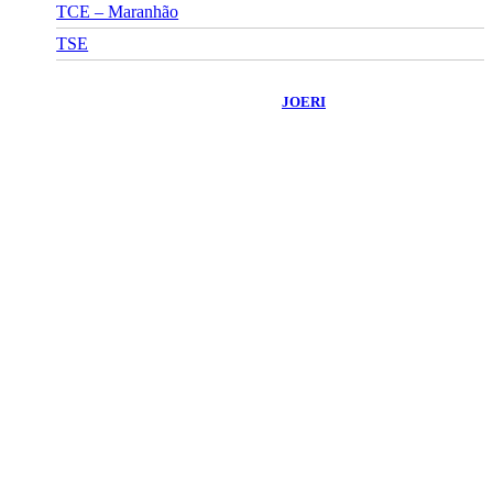
TCE – Maranhão
TSE
©
2026
Portal Fuxico do Sertão
- Todos os Direitos Reservados |
Desenvolvido Por:
JOERI