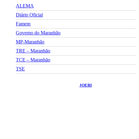
ALEMA
Diário Oficial
Famem
Governo do Maranhão
MP-Maranhão
TRE – Maranhão
TCE – Maranhão
TSE
©
2026
Portal Fuxico do Sertão
- Todos os Direitos Reservados |
Desenvolvido Por:
JOERI