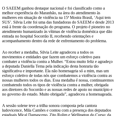
O SAEEM ganhou destaque nacional e foi classificado como a
melhor experiência do Maranhão, na área do atendimento às
mulheres em situação de violência na 15ª Mostra Brasil, ‘Aqui tem
SUS’. Silvia Leite foi uma das fundadoras do SAEEM e desde 2013
está à frente da coordenação do programa. O projeto é pioneiro no
atendimento humanizado às vítimas de violência doméstica que dão
entrada no hospital Socorrão II, recebendo orientações e
acompanhamento dentro da rede de enfrentamento do problema.
Ao receber a medalha, Silvia Leite agradeceu a todos os
movimentos e entidades que fazem um esforço coletivo para
combater a violência contra a Mulher. “Estou muito feliz e agradeço
a deputada Daniella Tema pela indicação desta honraria tão
significativa e importante. Ela não homenageia só a mim, mas um
esforço coletivo de todas nós que combatemos a violência contra as
nossas mulheres todos os dias. Essa medalha é nossa, continuaremos
combatendo todos os tipos de violência contra a mulher, obrigada
aos diretores do Socorrão e as nossas redes de apoio no município e
no governo do estado. Muito obrigada”, agradeceu a homenageada.
A sessão solene teve a trilha sonora composta pela cantora
ludovicence, Mila Camões e contou com a presença dos deputados
estaduais Mical Damasceno, Zito Rolim e Wellington do Curso; da