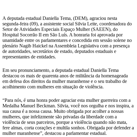
WhatsApp
A deputada estadual Daniella Tema, (DEM), agraciou nesta
segunda-feira (09), a assistente social Silvia Leite, coordenadora do
Setor de Atividades Especiais Espaço Mulher (SAEEN), do
Hospital Socorrão II em São Luís. A honraria foi aprovada por
unamidade entre os parlamentares e concedida em sessão solene no
plenário Nagib Haickel na Assembleia Legislativa com a presença
de autoridades, secretários de estado, deputados estaduais e
representantes de entidades.
Em seu pronunciamento, a deputada estadual Daniella Tema
destacou os mais de quarenta anos de militância da homenageada
em defesa dos direitos da mulher maranhense e o seu trabalho de
acolhimento com mulheres em situação de violência.
“Para nós, é uma honra poder agraciar esta mulher guerreira com a
Medalha Manuel Beckman. Silvia, você nos orgulha e nos inspira, a
sua causa é a nossa causa. Muito obrigada por acolher a nossas
mulheres, que infelizmente são privadas da liberdade com a
violência de seus parceiros, porque a violência quando não mata,
fere almas, corta corações e multila sonhos. Obrigada por defender a
mulher maranhense”, destacou a parlamentar estadual.