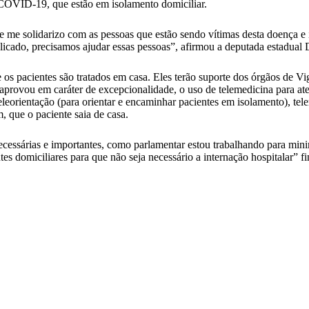
m COVID-19, que estão em isolamento domiciliar.
e me solidarizo com as pessoas que estão sendo vítimas desta doença 
delicado, precisamos ajudar essas pessoas”, afirmou a deputada estadual
 os pacientes são tratados em casa. Eles terão suporte dos órgãos de V
provou em caráter de excepcionalidade, o uso de telemedicina para at
teleorientação (para orientar e encaminhar pacientes em isolamento), t
m, que o paciente saia de casa.
essárias e importantes, como parlamentar estou trabalhando para minim
s domiciliares para que não seja necessário a internação hospitalar” fi