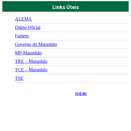
Links Úteis
ALEMA
Diário Oficial
Famem
Governo do Maranhão
MP-Maranhão
TRE – Maranhão
TCE – Maranhão
TSE
©
2026
Portal Fuxico do Sertão
- Todos os Direitos Reservados |
Desenvolvido Por:
JOERI