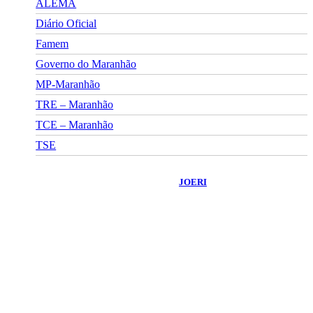
ALEMA
Diário Oficial
Famem
Governo do Maranhão
MP-Maranhão
TRE – Maranhão
TCE – Maranhão
TSE
©
2026
Portal Fuxico do Sertão
- Todos os Direitos Reservados |
Desenvolvido Por:
JOERI