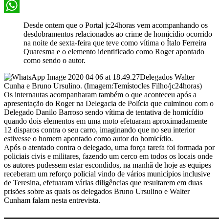
X
WhatsApp
Desde ontem que o Portal jc24horas vem acompanhando os
desdobramentos relacionados ao crime de homicídio ocorrido
na noite de sexta-feira que teve como vítima o Ítalo Ferreira
Quaresma e o elemento identificado como Roger apontado
como sendo o autor.
Delegados Walter
Cunha e Bruno Ursulino. (Imagem:Temístocles Filho/jc24horas)
Os internautas acompanharam também o que aconteceu após a
apresentação do Roger na Delegacia de Polícia que culminou com o
Delegado Danilo Barroso sendo vítima de tentativa de homicídio
quando dois elementos em uma moto efetuaram aproximadamente
12 disparos contra o seu carro, imaginando que no seu interior
estivesse o homem apontado como autor do homicídio.
Após o atentado contra o delegado, uma força tarefa foi formada por
policiais civis e militares, fazendo um cerco em todos os locais onde
os autores pudessem estar escondidos, na manhã de hoje as equipes
receberam um reforço policial vindo de vários municípios inclusive
de Teresina, efetuaram várias diligências que resultarem em duas
prisões sobre as quais os delegados Bruno Ursulino e Walter
Cunham falam nesta entrevista.