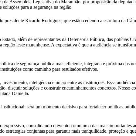
 da Assembleia Legislativa do Maranhão, por proposição da deputada es
 e soluções para a segurança na região.
o presidente Ricardo Rodrigues, que estão cedendo a estrutura da Câm
Estado, além de representantes da Defensoria Pública, das polícias Civ
s da região leste maranhense. A expectativa é que a audiência se transfo
política de segurança pública mais eficiente, integrada e próxima das 
instituições como caminho para resultados efetivos.
investimento, inteligência e união entre as instituições. Essa audiênci
ção, discutir soluções e construir encaminhamentos concretos. Nosso co
utada Daniella.
nstitucional: será um momento decisivo para fortalecer políticas públic
o expressivo, consolidando o evento como uma das mais importantes açõ
do estratégias conjuntas para garantir mais tranquilidade, proteção e qu