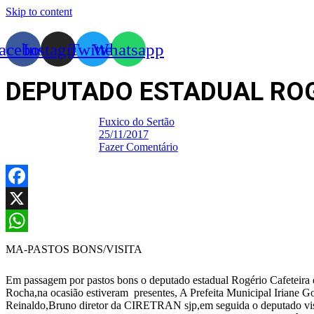
Skip to content
acebook
Instagram
Twitter
Whatsapp
DEPUTADO ESTADUAL ROG
Fuxico do Sertão
25/11/2017
Fazer Comentário
Facebook
X
WhatsApp
MA-PASTOS BONS/VISITA
Em passagem por pastos bons o deputado estadual Rogério Cafeteira 
Rocha,na ocasião estiveram presentes, A Prefeita Municipal Iriane Go
Reinaldo,Bruno diretor da CIRETRAN sjp,em seguida o deputado visit