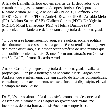
A fala de Daniella ganhou eco em apartes de 11 deputados, que
estranharam o posicionamento do oposicionista. Os deputados
Ricardo Arruda (MDB), Ana do Gás (PCdoB), Florêncio Neto
(PSB), Osmar Filho (PDT), Andréia Rezende (PSB), Arnaldo Melo
(PP), Adelmo Soares (PSB), Glalbert Cutrim (PDT), Dr. Yglésio
(PRTB), Mical Damasceno (PSD) e Helena Duailibe (PP)
parabenizaram Daniella e defenderam a trajetória da homenageada.
“O que está se homenageando aqui, é a trajetória social e política
dela durante todos esses anos, e a gente vê essa tendência de querer
deturpar a discussão, e se desconhecer o mérito de uma mulher que
atua politicamente desde 2012, que já tem uma atuação em Colinas,
em São Luís”, afirmou Ricardo Arruda.
Ana do Gás reforçou que a trajetória da homenageada avaliza a
proposição. “Faz jus à indicação da Medalha Maria Aragão para
Audréia, que é enfermeira, que tem atuado de fato nas comunidades,
com abraço, com acolhimento, tem se colocado à disposição, ela vai
a campo mesmo”, disse.
Dr. Yglésio ressaltou a fala da oposição como uma descortesia da
Assembleia e, também, os ataques ao governador. “Mas, me
incomoda, de certa forma, a insistência em sempre buscar