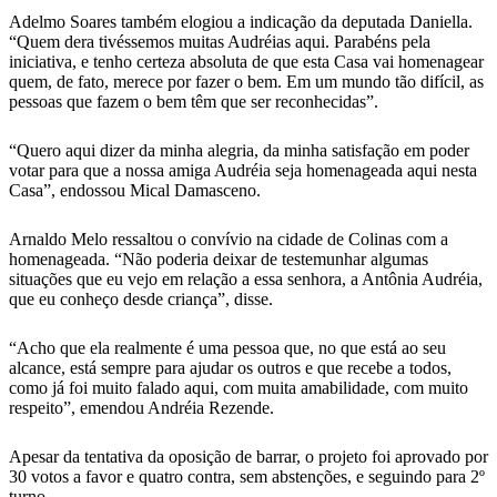
Adelmo Soares também elogiou a indicação da deputada Daniella.
“Quem dera tivéssemos muitas Audréias aqui. Parabéns pela
iniciativa, e tenho certeza absoluta de que esta Casa vai homenagear
quem, de fato, merece por fazer o bem. Em um mundo tão difícil, as
pessoas que fazem o bem têm que ser reconhecidas”.
“Quero aqui dizer da minha alegria, da minha satisfação em poder
votar para que a nossa amiga Audréia seja homenageada aqui nesta
Casa”, endossou Mical Damasceno.
Arnaldo Melo ressaltou o convívio na cidade de Colinas com a
homenageada. “Não poderia deixar de testemunhar algumas
situações que eu vejo em relação a essa senhora, a Antônia Audréia,
que eu conheço desde criança”, disse.
“Acho que ela realmente é uma pessoa que, no que está ao seu
alcance, está sempre para ajudar os outros e que recebe a todos,
como já foi muito falado aqui, com muita amabilidade, com muito
respeito”, emendou Andréia Rezende.
Apesar da tentativa da oposição de barrar, o projeto foi aprovado por
30 votos a favor e quatro contra, sem abstenções, e seguindo para 2º
turno.