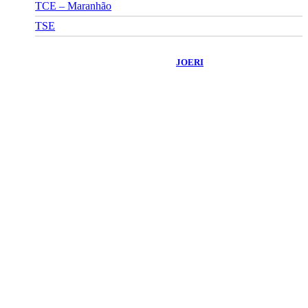
TCE – Maranhão
TSE
©
2026
Portal Fuxico do Sertão
- Todos os Direitos Reservados |
Desenvolvido Por:
JOERI