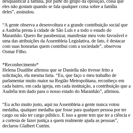
desqualificar a família, por parte do grupo da oposição, coisa que
eles não gostam quando se fala qualquer coisa sobre a família
deles”, assinalou.
“A gente observa a desenvoltura e a grande contribuição social que
a Audréia presta à cidade de São Luís e a todo o estado do
Maranhão. Quero lhe parabenizar, manifestar meu voto favorável e
uma das atribuições da Assembleia Legislativa, de fato, é destacar
com suas honrarias quem contribui com a sociedade”, observou
Osmar Filho.
*Reconhecimento*
Helena Duailibe afirmou que se Daniella não tivesse feito a
solicitação, ela mesma faria. “Eu, que faço o meu trabalho de
parlamentar muito maior na Região Metropolitana, reconheço em
cada bairro, em cada igreja, em cada instituição, a contribuição que a
Audréia tem dado para o nosso estado do Maranhão”, afirmou.
“Eu acho muito justo, aqui na Assembleia a gente nunca votou
medalha, qualquer medalha que fosse para qualquer pessoa por ter
cargo ou não ter cargo público. E isso a gente tem que ter a ciência e
a cortesia de fazer justiça a quem realmente ajuda as pessoas”,
declarou Glalbert Cutrim.