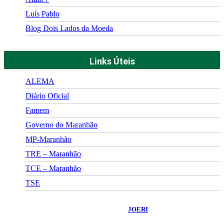
Luís Pablo
Blog Dois Lados da Moeda
Links Úteis
ALEMA
Diário Oficial
Famem
Governo do Maranhão
MP-Maranhão
TRE – Maranhão
TCE – Maranhão
TSE
©
2026
Portal Fuxico do Sertão
- Todos os Direitos Reservados |
Desenvolvido Por:
JOERI