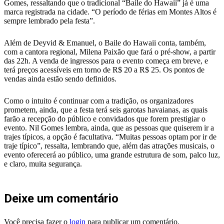
Gomes, ressaltando que o tradicional “Baile do Hawaii” já é uma
marca registrada na cidade. “O período de férias em Montes Altos é
sempre lembrado pela festa”.
Além de Deyvid & Emanuel, o Baile do Hawaii conta, também,
com a cantora regional, Milena Paixão que fará o pré-show, a partir
das 22h. A venda de ingressos para o evento começa em breve, e
terá preços acessíveis em torno de R$ 20 a R$ 25. Os pontos de
vendas ainda estão sendo definidos.
Como o intuito é continuar com a tradição, os organizadores
prometem, ainda, que a festa terá seis garotas havaianas, as quais
farão a recepção do público e convidados que forem prestigiar o
evento. Nil Gomes lembra, ainda, que as pessoas que quiserem ir a
trajes típicos, a opção é facultativa. “Muitas pessoas optam por ir de
traje típico”, ressalta, lembrando que, além das atrações musicais, o
evento oferecerá ao público, uma grande estrutura de som, palco luz,
e claro, muita segurança.
Deixe um comentário
Você precisa fazer o
login
para publicar um comentário.