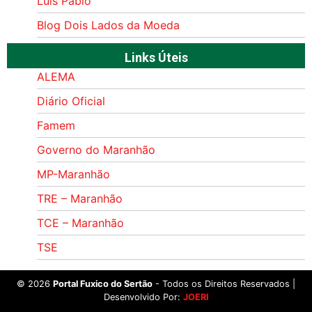
Luís Pablo
Blog Dois Lados da Moeda
Links Úteis
ALEMA
Diário Oficial
Famem
Governo do Maranhão
MP-Maranhão
TRE – Maranhão
TCE – Maranhão
TSE
©
2026
Portal Fuxico do Sertão
- Todos os Direitos Reservados |
Desenvolvido Por:
JOERI