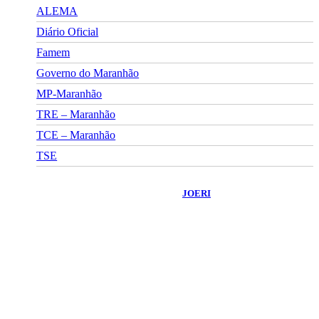
ALEMA
Diário Oficial
Famem
Governo do Maranhão
MP-Maranhão
TRE – Maranhão
TCE – Maranhão
TSE
©
2026
Portal Fuxico do Sertão
- Todos os Direitos Reservados |
Desenvolvido Por:
JOERI