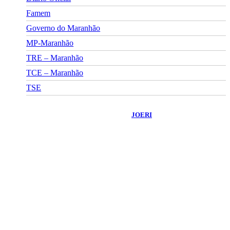
Famem
Governo do Maranhão
MP-Maranhão
TRE – Maranhão
TCE – Maranhão
TSE
©
2026
Portal Fuxico do Sertão
- Todos os Direitos Reservados |
Desenvolvido Por:
JOERI