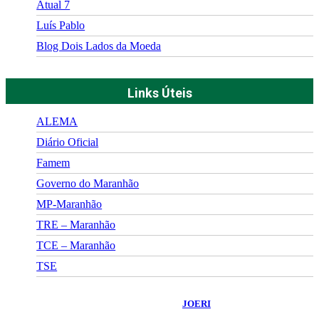
Atual 7
Luís Pablo
Blog Dois Lados da Moeda
Links Úteis
ALEMA
Diário Oficial
Famem
Governo do Maranhão
MP-Maranhão
TRE – Maranhão
TCE – Maranhão
TSE
©
2026
Portal Fuxico do Sertão
- Todos os Direitos Reservados |
Desenvolvido Por:
JOERI