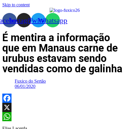
Skip to content
acebook
Instagram
Twitter
Whatsapp
É mentira a informação
que em Manaus carne de
urubus estavam sendo
vendidas como de galinha
Fuxico do Sertão
06/01/2020
Facebook
X
WhatsApp
Elias Lacerda