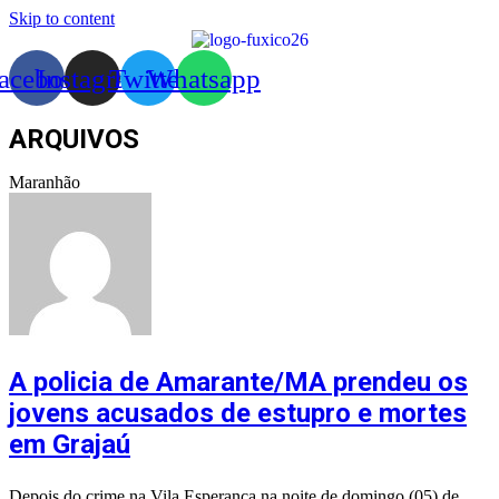
Skip to content
acebook
Instagram
Twitter
Whatsapp
ARQUIVOS
Maranhão
A policia de Amarante/MA prendeu os
jovens acusados de estupro e mortes
em Grajaú
Depois do crime na Vila Esperança na noite de domingo (05) de