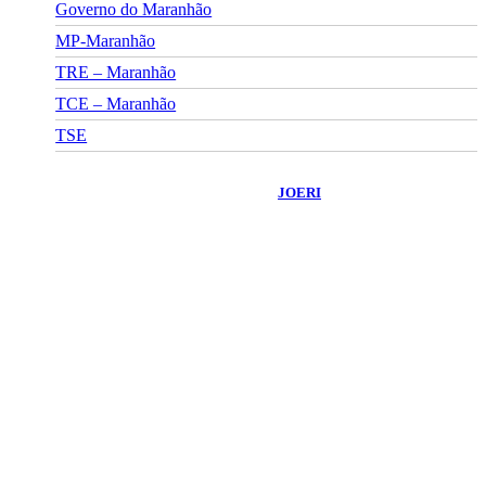
Governo do Maranhão
MP-Maranhão
TRE – Maranhão
TCE – Maranhão
TSE
©
2026
Portal Fuxico do Sertão
- Todos os Direitos Reservados |
Desenvolvido Por:
JOERI