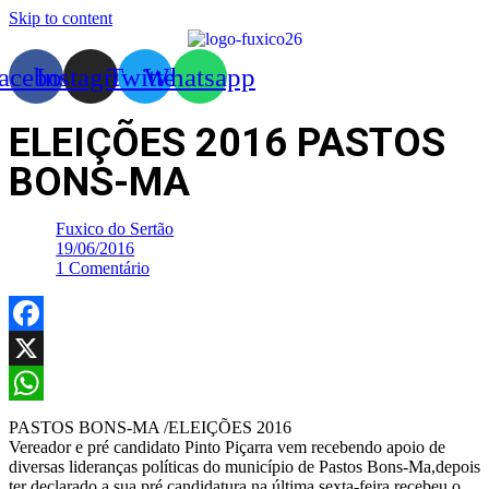
Skip to content
acebook
Instagram
Twitter
Whatsapp
ELEIÇÕES 2016 PASTOS
BONS-MA
Fuxico do Sertão
19/06/2016
1 Comentário
Facebook
X
WhatsApp
PASTOS BONS-MA /ELEIÇÕES 2016
Vereador e pré candidato Pinto Piçarra vem recebendo apoio de
diversas lideranças políticas do município de Pastos Bons-Ma,depois
ter declarado a sua pré candidatura,na última sexta-feira recebeu o