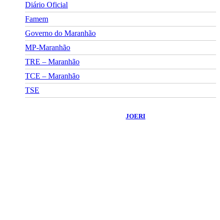
Diário Oficial
Famem
Governo do Maranhão
MP-Maranhão
TRE – Maranhão
TCE – Maranhão
TSE
©
2026
Portal Fuxico do Sertão
- Todos os Direitos Reservados |
Desenvolvido Por:
JOERI